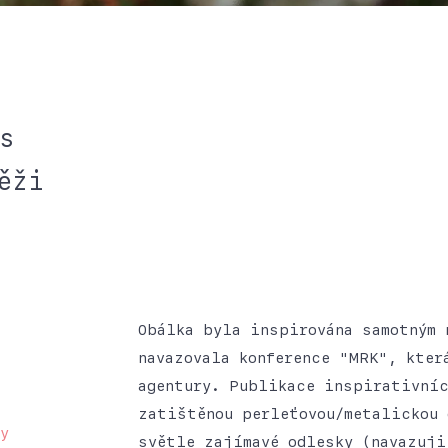
s
ěži
Obálka byla inspirována samotným 
navazovala konference "MRK", kter
agentury. Publikace inspirativníc
zatištěnou perleťovou/metalickou 
y
světle zajímavé odlesky (navazuji