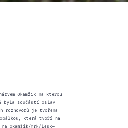
názvem Okamžik na kterou
á byla součástí oslav
h rozhovorů je tvořena
obálkou, která tvoří na
 na okamžik/mrk/lesk-