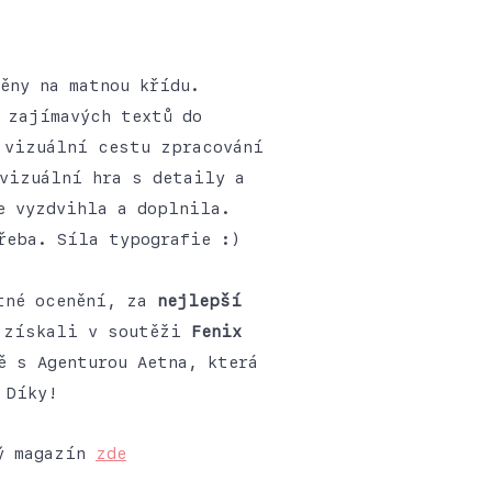
ěny na matnou křídu.
 zajímavých textů do
 vizuální cestu zpracování
vizuální hra s detaily a
e vyzdvihla a doplnila.
řeba. Síla typografie :)
otné ocenění, za
nejlepší
 získali v soutěži
Fenix
ě s Agenturou Aetna, která
 Díky!
lý magazín
zde