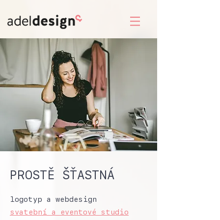
PROSTĚ ŠŤASTNÁ
logotyp a webdesign
svatební a eventové studio